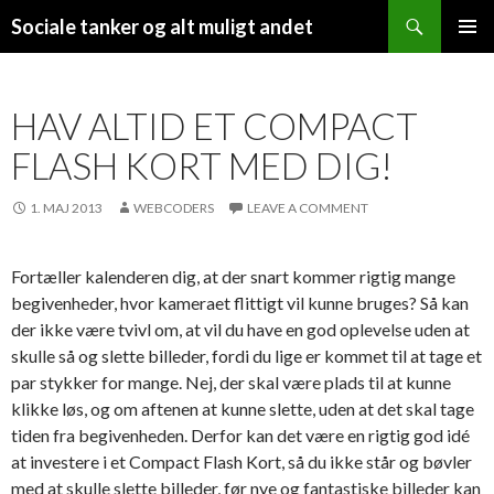
Search
Sociale tanker og alt muligt andet
SKIP
PRIMAR
TO
MENU
CONTENT
HAV ALTID ET COMPACT
FLASH KORT MED DIG!
1. MAJ 2013
WEBCODERS
LEAVE A COMMENT
Fortæller kalenderen dig, at der snart kommer rigtig mange
begivenheder, hvor kameraet flittigt vil kunne bruges? Så kan
der ikke være tvivl om, at vil du have en god oplevelse uden at
skulle så og slette billeder, fordi du lige er kommet til at tage et
par stykker for mange. Nej, der skal være plads til at kunne
klikke løs, og om aftenen at kunne slette, uden at det skal tage
tiden fra begivenheden.
Derfor kan det være en rigtig god idé
at investere i et Compact Flash Kort, så du ikke står og bøvler
med at skulle slette billeder, før nye og fantastiske billeder kan