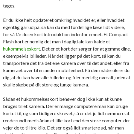
tages.
Er du ikke helt opdateret omkring hvad det er, eller hvad det
egentlig går ud på, så kan du med fordel lige læse lidt videre,
for så får du en kort introduktion indenfor emnet. Et Compact
Flash kort er nemlig det man i dagligtale kan kalde et
hukommelseskort
. Det er et kort der sørger for at gemme dine,
eksempelvis, billeder. Når det ligger på det kort, så kan du
transportere det fra det ene kamera over til det andet, eller fra
kameraet over til en anden mobil enhed. På den måde sikrer du
dig, at du kan have alle billeder og filer med dig overalt, uden at
skulle slæbe på dit store og tunge kamera.
Sådan et hukommelseskort behøver dog ikke kun at kunne
bruges til et kamera. Der er mange computere man kan bruge
kortet til, og som tidligere skrevet, så er det jo lidt nemmere at
rende rundt med sådan et lille kort end den store computer, der
vejer de to til tre kilo. Det ser også lidt smartere ud, når man