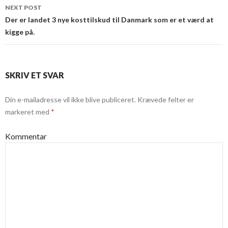
navigation
NEXT POST
Der er landet 3 nye kosttilskud til Danmark som er et værd at
kigge på.
SKRIV ET SVAR
Din e-mailadresse vil ikke blive publiceret.
Krævede felter er
markeret med
*
Kommentar